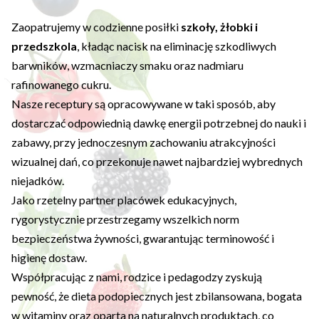
Zaopatrujemy w codzienne posiłki
szkoły, żłobki i
przedszkola
, kładąc nacisk na eliminację szkodliwych
barwników, wzmacniaczy smaku oraz nadmiaru
rafinowanego cukru.
Nasze receptury są opracowywane w taki sposób, aby
dostarczać odpowiednią dawkę energii potrzebnej do nauki i
zabawy, przy jednoczesnym zachowaniu atrakcyjności
wizualnej dań, co przekonuje nawet najbardziej wybrednych
niejadków.
Jako rzetelny partner placówek edukacyjnych,
rygorystycznie przestrzegamy wszelkich norm
bezpieczeństwa żywności, gwarantując terminowość i
higienę dostaw.
Współpracując z nami, rodzice i pedagodzy zyskują
pewność, że dieta podopiecznych jest zbilansowana, bogata
w witaminy oraz oparta na naturalnych produktach, co