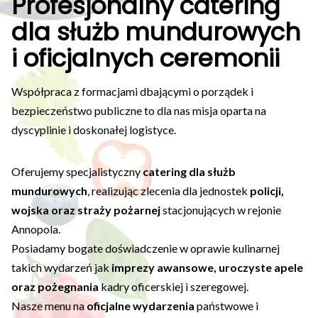
Profesjonalny catering
dla służb mundurowych
i oficjalnych ceremonii
Współpraca z formacjami dbającymi o porządek i
bezpieczeństwo publiczne to dla nas misja oparta na
dyscyplinie i doskonałej logistyce.
Oferujemy specjalistyczny
catering dla służb
mundurowych
, realizując zlecenia dla jednostek
policji,
wojska oraz straży pożarnej
stacjonujących w rejonie
Annopola.
Posiadamy bogate doświadczenie w oprawie kulinarnej
takich wydarzeń jak
imprezy awansowe, uroczyste apele
oraz pożegnania
kadry oficerskiej i szeregowej.
Nasze menu na
oficjalne wydarzenia
państwowe i