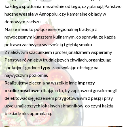
każdego spotkania, niezależnie od tego, czy planują Państwo
huczne
wesela
w Annopolu, czy kameralne obiady w
domowym zaciszu.
Nasze menu to połączenie regionalnej tradycji z
nowoczesnym kunsztem kulinarnym, co sprawia, że każda
potrawa zachwyca świeżością i głębią smaku.
Z należytym szacunkiem i profesjonalizmem wspieramy
Państwa również w trudniejszych chwilach, organizując
spokojne i godne
stypy
, zapewniając obsługę na
najwyższym poziomie.
Realizujemy zlecenia na wszelkie inne
imprezy
okolicznościowe
, dbając o to, by zaproszeni goście mogli
delektować się jedzeniem przygotowanym z pasją i przy
użyciu najlepszych lokalnych składników, co czyni każdą
biesiadę niezapomnianą.