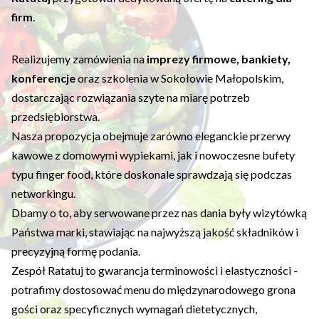
firm
.
Realizujemy zamówienia na
imprezy firmowe, bankiety,
konferencje
oraz szkolenia w Sokołowie Małopolskim,
dostarczając rozwiązania szyte na miarę potrzeb
przedsiębiorstwa.
Nasza propozycja obejmuje zarówno eleganckie przerwy
kawowe z domowymi wypiekami, jak i nowoczesne bufety
typu finger food, które doskonale sprawdzają się podczas
networkingu.
Dbamy o to, aby serwowane przez nas dania były wizytówką
Państwa marki, stawiając na najwyższą jakość składników i
precyzyjną formę podania.
Zespół Ratatuj to gwarancja terminowości i elastyczności -
potrafimy dostosować menu do międzynarodowego grona
gości oraz specyficznych wymagań dietetycznych,