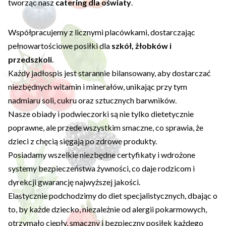
tworząc nasz
catering dla oświaty
.
Współpracujemy z licznymi placówkami, dostarczając
pełnowartościowe posiłki dla
szkół, żłobków i
przedszkoli
.
Każdy jadłospis jest starannie bilansowany, aby dostarczać
niezbędnych witamin i minerałów, unikając przy tym
nadmiaru soli, cukru oraz sztucznych barwników.
Nasze obiady i podwieczorki są nie tylko dietetycznie
poprawne, ale przede wszystkim smaczne, co sprawia, że
dzieci z chęcią sięgają po zdrowe produkty.
Posiadamy wszelkie niezbędne certyfikaty i wdrożone
systemy bezpieczeństwa żywności, co daje rodzicom i
dyrekcji gwarancję najwyższej jakości.
Elastycznie podchodzimy do diet specjalistycznych, dbając o
to, by każde dziecko, niezależnie od alergii pokarmowych,
otrzymało ciepły, smaczny i bezpieczny posiłek każdego