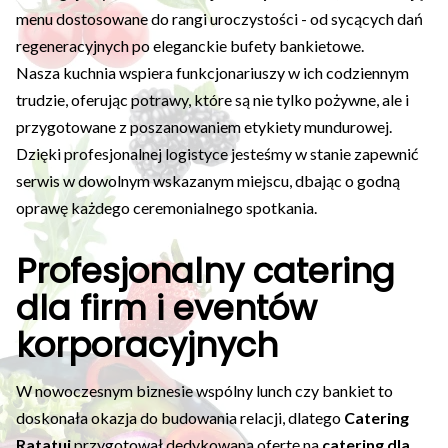
menu dostosowane do rangi uroczystości - od sycących dań
regeneracyjnych po eleganckie bufety bankietowe.
Nasza kuchnia wspiera funkcjonariuszy w ich codziennym
trudzie, oferując potrawy, które są nie tylko pożywne, ale i
przygotowane z poszanowaniem etykiety mundurowej.
Dzięki profesjonalnej logistyce jesteśmy w stanie zapewnić
serwis w dowolnym wskazanym miejscu, dbając o godną
oprawę każdego ceremonialnego spotkania.
Profesjonalny catering
dla firm i eventów
korporacyjnych
W nowoczesnym biznesie wspólny lunch czy bankiet to
doskonała okazja do budowania relacji, dlatego
Catering
Ratatuj
przygotował dedykowaną ofertę na
catering dla