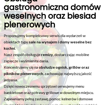
gastronomiczna domów
weselnych oraz biesiad
plenerowych
Proponujemy kompleksowy serwis dla wydarzeń w
obiektach typu
sale na wynajem i domy weselne bez
kuchni
.
Nasz zespół obsługuje
remizy
, dostarczając mobilne
zaplecze i wyśmienite dania.
Koncentrujemy się na
obsłudze ognisk, grillów oraz
pikników plenerowych
, zachowując najwyższą jakość
jedzenia.
Dzięki nowoczesnemu sprzętowi serwujemy menu
bankietowe oraz potrawy grillowe w dowolnym miejscu.
Zapewniamy pełną zastawę, pomoc kelnerów i domowe