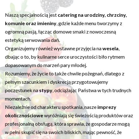
Naszą specjalnością jest
catering na urodziny, chrzciny,
komunie oraz imieniny
, gdzie każde menu tworzymy z
ogromną pasją, łącząc domowe smaki z nowoczesną
estetyką serwowania dań.
Organizujemy również wystawne przyjęcia na
wesela
,
dbając o to, by kulinarne serce uroczystości biło rytmem
dopasowanym do marzeń pary młodej.
Rozumiemy, że życie to także chwile pożegnań, dlatego z
pełnym szacunkiem i dyskrecją przygotowujemy
poczęstunek na
stypy
, odciążając Państwa w tych trudnych
momentach.
Niezależnie od charakteru spotkania, nasze
imprezy
okolicznościowe
wyróżniają się świeżością produktów oraz
profesjonalną obsługą, która sprawia, że gospodarze mogą
w pełni skupić się na swoich bliskich, mając pewność, że