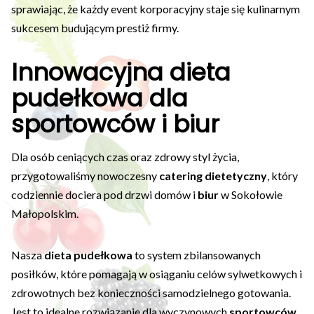
sprawiając, że każdy event korporacyjny staje się kulinarnym
sukcesem budującym prestiż firmy.
Innowacyjna dieta
pudełkowa dla
sportowców i biur
Dla osób ceniących czas oraz zdrowy styl życia,
przygotowaliśmy nowoczesny
catering dietetyczny
, który
codziennie dociera pod drzwi domów i
biur
w Sokołowie
Małopolskim.
Nasza
dieta pudełkowa
to system zbilansowanych
posiłków, które pomagają w osiąganiu celów sylwetkowych i
zdrowotnych bez konieczności samodzielnego gotowania.
Jest to idealne rozwiązanie dla wyczynowych
sportowców