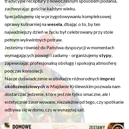
tradycyjne receptury z nowoczesnym sposobem podania,
zachwycając gości w każdym wieku.
Specjalizujemy się w przygotowywaniu kompleksowej
oprawy kulinarniej na
wesela
, dbając o to, by ten
najważniejszy dzień w życiu był celebrowany przy stole
pełnym wykwintnych potraw.
Jesteśmy również do Państwa dyspozycji w momentach
wymagających powagi i zadumy - organizujemy
stypy
,
zapewniając profesjonalną obsługę i spokojną atmosferę
podczas konsolacji.
Nasze doświadczenie w obsłudze różnorodnych
imprez
okolicznościowych
w Majdanie Królewskim pozwala nam
dostarczać jedzenie, które jest nie tylko smaczne, ale i
estetycznie zaserwowane, niezależnie od tego, czy spotkanie
odbywa się w domu, czy w wynajętej sali.