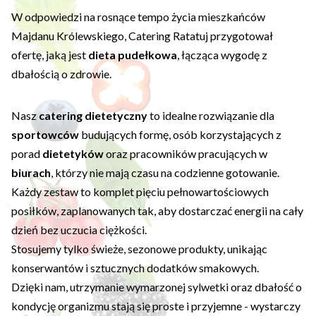
W odpowiedzi na rosnące tempo życia mieszkańców
Majdanu Królewskiego, Catering Ratatuj przygotował
ofertę, jaką jest
dieta pudełkowa
, łącząca wygodę z
dbałością o zdrowie.
Nasz
catering dietetyczny
to idealne rozwiązanie dla
sportowców
budujących formę, osób korzystających z
porad
dietetyków
oraz pracowników pracujących w
biurach
, którzy nie mają czasu na codzienne gotowanie.
Każdy zestaw to komplet pięciu pełnowartościowych
posiłków, zaplanowanych tak, aby dostarczać energii na cały
dzień bez uczucia ciężkości.
Stosujemy tylko świeże, sezonowe produkty, unikając
konserwantów i sztucznych dodatków smakowych.
Dzięki nam, utrzymanie wymarzonej sylwetki oraz dbałość o
kondycję organizmu stają się proste i przyjemne - wystarczy