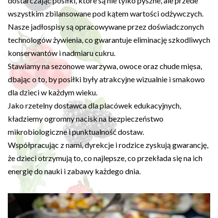
dostarczając posiłki, które są nie tylko pyszne, ale przede
wszystkim zbilansowane pod kątem wartości odżywczych.
Nasze jadłospisy są opracowywane przez doświadczonych
technologów żywienia, co gwarantuje eliminację szkodliwych
konserwantów i nadmiaru cukru.
Stawiamy na sezonowe warzywa, owoce oraz chude mięsa,
dbając o to, by posiłki były atrakcyjne wizualnie i smakowo
dla dzieci w każdym wieku.
Jako rzetelny dostawca dla placówek edukacyjnych,
kładziemy ogromny nacisk na bezpieczeństwo
mikrobiologiczne i punktualność dostaw.
Współpracując z nami, dyrekcje i rodzice zyskują gwarancję,
że dzieci otrzymują to, co najlepsze, co przekłada się na ich
energię do nauki i zabawy każdego dnia.