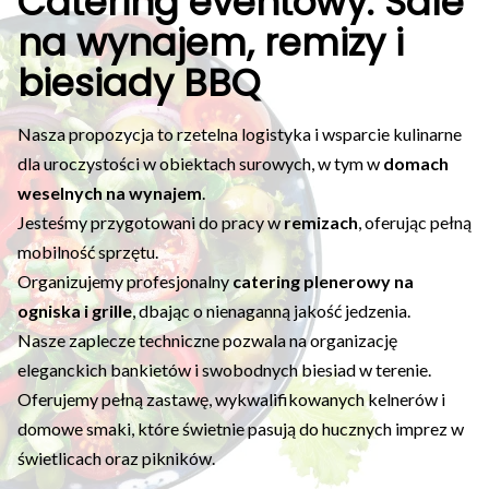
Catering eventowy: Sale
na wynajem, remizy i
biesiady BBQ
Nasza propozycja to rzetelna logistyka i wsparcie kulinarne
dla uroczystości w obiektach surowych, w tym w
domach
weselnych na wynajem
.
Jesteśmy przygotowani do pracy w
remizach
, oferując pełną
mobilność sprzętu.
Organizujemy profesjonalny
catering plenerowy na
ogniska i grille
, dbając o nienaganną jakość jedzenia.
Nasze zaplecze techniczne pozwala na organizację
eleganckich bankietów i swobodnych biesiad w terenie.
Oferujemy pełną zastawę, wykwalifikowanych kelnerów i
domowe smaki, które świetnie pasują do hucznych imprez w
świetlicach oraz pikników.