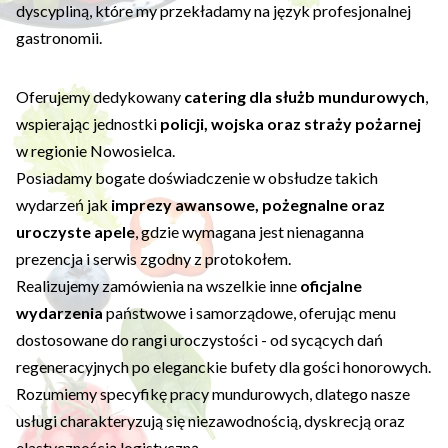
dyscypliną, które my przekładamy na język profesjonalnej
gastronomii.
Oferujemy dedykowany
catering dla służb mundurowych
,
wspierając jednostki
policji, wojska oraz straży pożarnej
w regionie Nowosielca.
Posiadamy bogate doświadczenie w obsłudze takich
wydarzeń jak
imprezy awansowe, pożegnalne oraz
uroczyste apele
, gdzie wymagana jest nienaganna
prezencja i serwis zgodny z protokołem.
Realizujemy zamówienia na wszelkie inne
oficjalne
wydarzenia
państwowe i samorządowe, oferując menu
dostosowane do rangi uroczystości - od sycących dań
regeneracyjnych po eleganckie bufety dla gości honorowych.
Rozumiemy specyfikę pracy mundurowych, dlatego nasze
usługi charakteryzują się niezawodnością, dyskrecją oraz
elastycznością logistyczną.