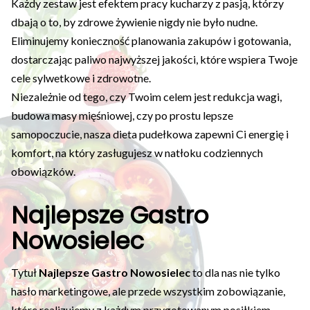
Każdy zestaw jest efektem pracy kucharzy z pasją, którzy
dbają o to, by zdrowe żywienie nigdy nie było nudne.
Eliminujemy konieczność planowania zakupów i gotowania,
dostarczając paliwo najwyższej jakości, które wspiera Twoje
cele sylwetkowe i zdrowotne.
Niezależnie od tego, czy Twoim celem jest redukcja wagi,
budowa masy mięśniowej, czy po prostu lepsze
samopoczucie, nasza dieta pudełkowa zapewni Ci energię i
komfort, na który zasługujesz w natłoku codziennych
obowiązków.
Najlepsze Gastro
Nowosielec
Tytuł
Najlepsze Gastro Nowosielec
to dla nas nie tylko
hasło marketingowe, ale przede wszystkim zobowiązanie,
które realizujemy z każdym przygotowanym posiłkiem.