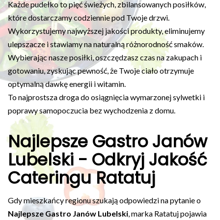
Każde pudełko to pięć świeżych, zbilansowanych posiłków,
które dostarczamy codziennie pod Twoje drzwi.
Wykorzystujemy najwyższej jakości produkty, eliminujemy
ulepszacze i stawiamy na naturalną różnorodność smaków.
Wybierając nasze posiłki, oszczędzasz czas na zakupach i
gotowaniu, zyskując pewność, że Twoje ciało otrzymuje
optymalną dawkę energii i witamin.
To najprostsza droga do osiągnięcia wymarzonej sylwetki i
poprawy samopoczucia bez wychodzenia z domu.
Najlepsze Gastro Janów
Lubelski - Odkryj Jakość
Cateringu Ratatuj
Gdy mieszkańcy regionu szukają odpowiedzi na pytanie o
Najlepsze Gastro Janów Lubelski
, marka Ratatuj pojawia