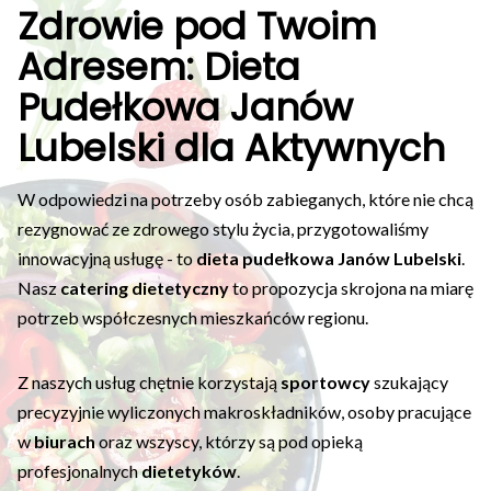
Zdrowie pod Twoim
Adresem: Dieta
Pudełkowa Janów
Lubelski dla Aktywnych
W odpowiedzi na potrzeby osób zabieganych, które nie chcą
rezygnować ze zdrowego stylu życia, przygotowaliśmy
innowacyjną usługę - to
dieta pudełkowa Janów Lubelski
.
Nasz
catering dietetyczny
to propozycja skrojona na miarę
potrzeb współczesnych mieszkańców regionu.
Z naszych usług chętnie korzystają
sportowcy
szukający
precyzyjnie wyliczonych makroskładników, osoby pracujące
w
biurach
oraz wszyscy, którzy są pod opieką
profesjonalnych
dietetyków
.