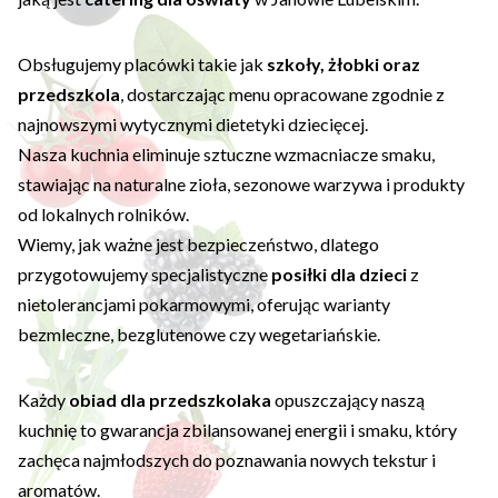
Obsługujemy placówki takie jak
szkoły, żłobki oraz
przedszkola
, dostarczając menu opracowane zgodnie z
najnowszymi wytycznymi dietetyki dziecięcej.
Nasza kuchnia eliminuje sztuczne wzmacniacze smaku,
stawiając na naturalne zioła, sezonowe warzywa i produkty
od lokalnych rolników.
Wiemy, jak ważne jest bezpieczeństwo, dlatego
przygotowujemy specjalistyczne
posiłki dla dzieci
z
nietolerancjami pokarmowymi, oferując warianty
bezmleczne, bezglutenowe czy wegetariańskie.
Każdy
obiad dla przedszkolaka
opuszczający naszą
kuchnię to gwarancja zbilansowanej energii i smaku, który
zachęca najmłodszych do poznawania nowych tekstur i
aromatów.