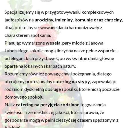
Specjalizujemy się w przygotowywaniu kompleksowych
jadłospisów na
urodziny, imieniny, komunie oraz chrzciny
,
dbając o to, by serwowane dania harmonizowały z
charakterem spotkania.
Planując wymarzone
wesela
, pary młode z Janowa
Lubelskiego i okolic mogą liczyć na nasze pełne wsparcie -
od eleganckich przystawek, po wykwintne dania główne
oparte na lokalnych skarbach natury.
Rozumiemy również powagę chwil pożegnania, dlatego
oferujemy profesjonalny
catering na stypy
, zapewniając
rodzinom dyskretną obsługę i posiłki, które niosą poczucie
domowego spokoju.
Nasz
catering na przyjęcia rodzinne
to gwarancja
świeżości i rzemieślniczej jakości, która sprawia, że
gospodarze mogą w pełni cieszyć się czasem spędzonym z
bliskimi.