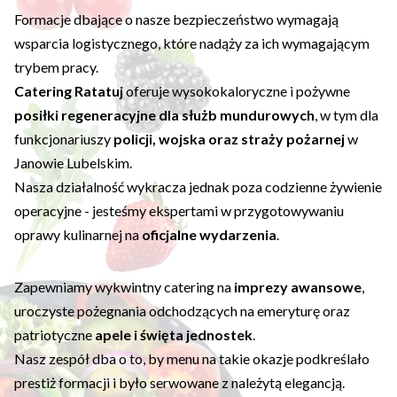
Formacje dbające o nasze bezpieczeństwo wymagają
wsparcia logistycznego, które nadąży za ich wymagającym
trybem pracy.
Catering Ratatuj
oferuje wysokokaloryczne i pożywne
posiłki regeneracyjne dla służb mundurowych
, w tym dla
funkcjonariuszy
policji, wojska oraz straży pożarnej
w
Janowie Lubelskim.
Nasza działalność wykracza jednak poza codzienne żywienie
operacyjne - jesteśmy ekspertami w przygotowywaniu
oprawy kulinarnej na
oficjalne wydarzenia
.
Zapewniamy wykwintny catering na
imprezy awansowe
,
uroczyste pożegnania odchodzących na emeryturę oraz
patriotyczne
apele i święta jednostek
.
Nasz zespół dba o to, by menu na takie okazje podkreślało
prestiż formacji i było serwowane z należytą elegancją.