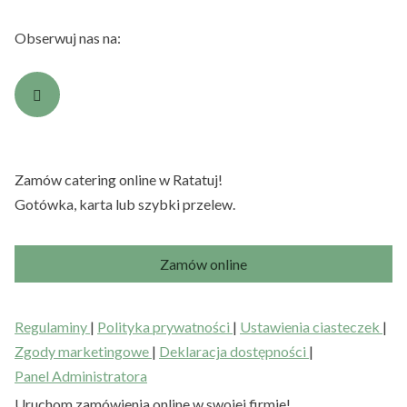
Obserwuj nas na:
Zamów catering online w Ratatuj!
Gotówka, karta lub szybki przelew.
Zamów online
Regulaminy
|
Polityka prywatności
|
Ustawienia ciasteczek
|
Zgody marketingowe
|
Deklaracja dostępności
|
Panel Administratora
Uruchom zamówienia online w swojej firmie!