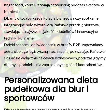
finger food, które ułatwiają networking podczas eventów w
Kamieniu.
Dbamy o to, aby każda kolacja biznesowa czy spotkanie
integracyjne było wizytówką Państwa przedsiębiorstwa,
stawiając na najwyższą jakość składników i innowacyjne
techniki kulinarne.
Dzięki naszemu doświadczeniu w branży B2B, zapewniamy
pełną obsługę logistyczną i techniczną, pozwalając Państwu
skupić się wyłącznie na celach biznesowych, podczas gdy my
dbamy o podniebienia zaproszonych gości i kontrahentów.
Personalizowana dieta
pudełkowa dla biur i
sportowców
Dla osób ceniących czas i zdrowy styl życia w Kamieniu