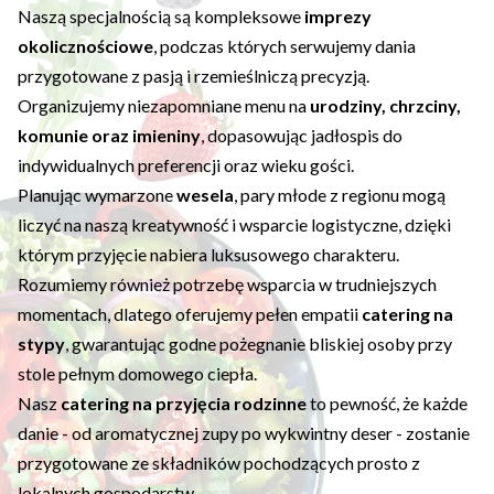
Naszą specjalnością są kompleksowe
imprezy
okolicznościowe
, podczas których serwujemy dania
przygotowane z pasją i rzemieślniczą precyzją.
Organizujemy niezapomniane menu na
urodziny, chrzciny,
komunie oraz imieniny
, dopasowując jadłospis do
indywidualnych preferencji oraz wieku gości.
Planując wymarzone
wesela
, pary młode z regionu mogą
liczyć na naszą kreatywność i wsparcie logistyczne, dzięki
którym przyjęcie nabiera luksusowego charakteru.
Rozumiemy również potrzebę wsparcia w trudniejszych
momentach, dlatego oferujemy pełen empatii
catering na
stypy
, gwarantując godne pożegnanie bliskiej osoby przy
stole pełnym domowego ciepła.
Nasz
catering na przyjęcia rodzinne
to pewność, że każde
danie - od aromatycznej zupy po wykwintny deser - zostanie
przygotowane ze składników pochodzących prosto z
lokalnych gospodarstw.