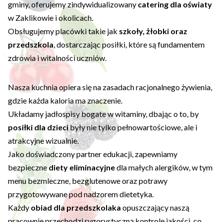
gminy, oferujemy zindywidualizowany
catering dla oświaty
w Zaklikowie i okolicach.
Obsługujemy placówki takie jak
szkoły, żłobki oraz
przedszkola
, dostarczając posiłki, które są fundamentem
zdrowia i witalności uczniów.
Nasza kuchnia opiera się na zasadach racjonalnego żywienia,
gdzie każda kaloria ma znaczenie.
Układamy jadłospisy bogate w witaminy, dbając o to, by
posiłki dla dzieci
były nie tylko pełnowartościowe, ale i
atrakcyjne wizualnie.
Jako doświadczony partner edukacji, zapewniamy
bezpieczne
diety eliminacyjne
dla małych alergików, w tym
menu bezmleczne, bezglutenowe oraz potrawy
przygotowywane pod nadzorem dietetyka.
Każdy
obiad dla przedszkolaka
opuszczający naszą
pracownię przechodzi rygorystyczną kontrolę jakości, co