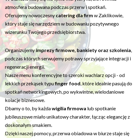
atmosfera budowana podczas przerw i spotkań.
Oferujemy nowoczesny
catering dla firm
w Zaklikowie,
który staje się narzędziem w budowaniu pozytywnego
wizerunku Twojego przedsiębiorstwa.
Organizujemy
imprezy firmowe, bankiety oraz szkolenia
,
podczas których serwujemy potrawy sprzyjające integracji i
regeneracji energii.
Nasze menu konferencyjne to szeroki wachlarz opcji - od
lekkich przekąsek typu
finger food
, które idealnie pasują do
spotkań networkingowych, po wykwintne, wielodaniowe
kolacje biznesowe.
Dbamy o to, by każda
wigilia firmowa
lub spotkanie
jubileuszowe miało unikatowy charakter, łącząc elegancję z
doskonałym smakiem.
Dzięki naszej pomocy, przerwa obiadowa w biurze staje się