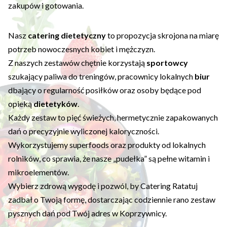
zakupów i gotowania.
Nasz
catering dietetyczny
to propozycja skrojona na miarę
potrzeb nowoczesnych kobiet i mężczyzn.
Z naszych zestawów chętnie korzystają
sportowcy
szukający paliwa do treningów, pracownicy lokalnych
biur
dbający o regularność posiłków oraz osoby będące pod
opieką
dietetyków
.
Każdy zestaw to pięć świeżych, hermetycznie zapakowanych
dań o precyzyjnie wyliczonej kaloryczności.
Wykorzystujemy superfoods oraz produkty od lokalnych
rolników, co sprawia, że nasze „pudełka” są pełne witamin i
mikroelementów.
Wybierz zdrową wygodę i pozwól, by Catering Ratatuj
zadbał o Twoją formę, dostarczając codziennie rano zestaw
pysznych dań pod Twój adres w Koprzywnicy.