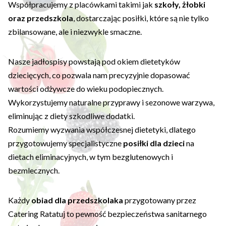
Współpracujemy z placówkami takimi jak
szkoły, żłobki
oraz przedszkola
, dostarczając posiłki, które są nie tylko
zbilansowane, ale i niezwykle smaczne.
Nasze jadłospisy powstają pod okiem dietetyków
dziecięcych, co pozwala nam precyzyjnie dopasować
wartości odżywcze do wieku podopiecznych.
Wykorzystujemy naturalne przyprawy i sezonowe warzywa,
eliminując z diety szkodliwe dodatki.
Rozumiemy wyzwania współczesnej dietetyki, dlatego
przygotowujemy specjalistyczne
posiłki dla dzieci
na
dietach eliminacyjnych, w tym bezglutenowych i
bezmlecznych.
Każdy
obiad dla przedszkolaka
przygotowany przez
Catering Ratatuj to pewność bezpieczeństwa sanitarnego