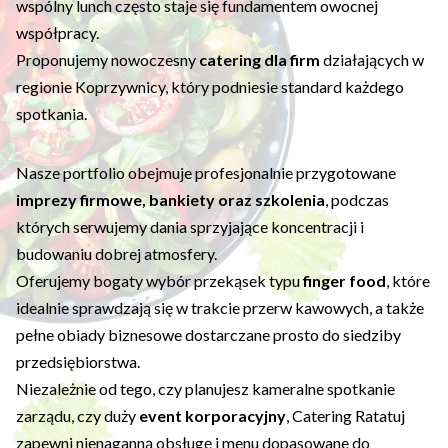
wspólny lunch często staje się fundamentem owocnej
współpracy.
Proponujemy nowoczesny
catering dla firm
działających w
regionie Koprzywnicy, który podniesie standard każdego
spotkania.
Nasze portfolio obejmuje profesjonalnie przygotowane
imprezy firmowe, bankiety oraz szkolenia
, podczas
których serwujemy dania sprzyjające koncentracji i
budowaniu dobrej atmosfery.
Oferujemy bogaty wybór przekąsek typu
finger food
, które
idealnie sprawdzają się w trakcie przerw kawowych, a także
pełne obiady biznesowe dostarczane prosto do siedziby
przedsiębiorstwa.
Niezależnie od tego, czy planujesz kameralne spotkanie
zarządu, czy duży
event korporacyjny
, Catering Ratatuj
zapewni nienaganną obsługę i menu dopasowane do