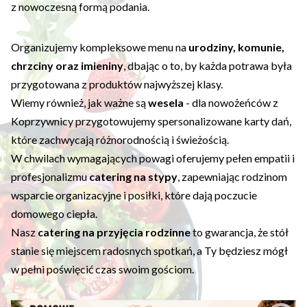
z nowoczesną formą podania.
Organizujemy kompleksowe menu na
urodziny, komunie,
chrzciny oraz imieniny
, dbając o to, by każda potrawa była
przygotowana z produktów najwyższej klasy.
Wiemy również, jak ważne są
wesela
- dla nowożeńców z
Koprzywnicy przygotowujemy spersonalizowane karty dań,
które zachwycają różnorodnością i świeżością.
W chwilach wymagających powagi oferujemy pełen empatii i
profesjonalizmu
catering na stypy
, zapewniając rodzinom
wsparcie organizacyjne i posiłki, które dają poczucie
domowego ciepła.
Nasz
catering na przyjęcia rodzinne
to gwarancja, że stół
stanie się miejscem radosnych spotkań, a Ty będziesz mógł
w pełni poświęcić czas swoim gościom.