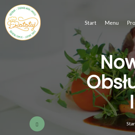
Start
Menu
Pr
Now
Obsł
Star