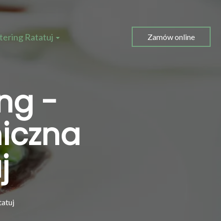
tering Ratatuj
Zamów online
ng -
iczna
j
atuj