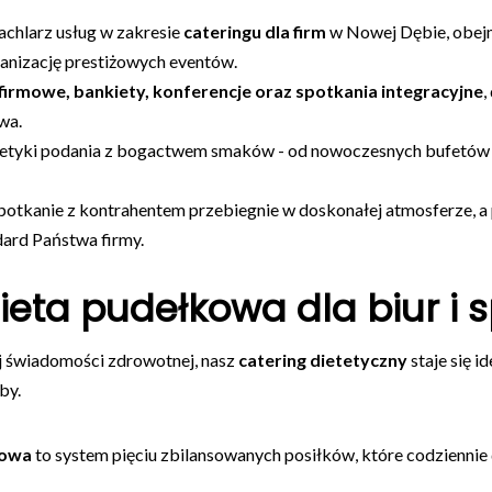
achlarz usług w zakresie
cateringu dla firm
w Nowej Dębie, obej
ganizację prestiżowych eventów.
firmowe, bankiety, konferencje oraz spotkania integracyjne
,
wa.
tetyki podania z bogactwem smaków - od nowoczesnych bufetów k
potkanie z kontrahentem przebiegnie w doskonałej atmosferze, a
dard Państwa firmy.
eta pudełkowa dla biur i
j świadomości zdrowotnej, nasz
catering dietetyczny
staje się 
by.
kowa
to system pięciu zbilansowanych posiłków, które codzienni