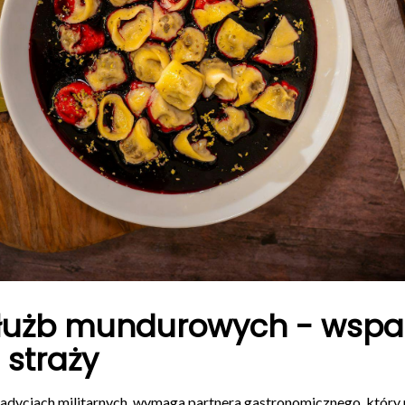
służb mundurowych - wspar
i straży
radycjach militarnych, wymaga partnera gastronomicznego, który 