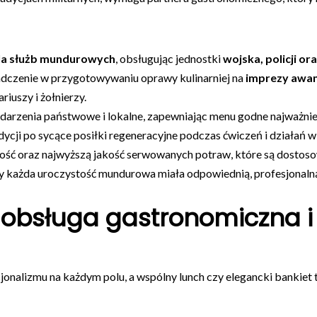
dla służb mundurowych
, obsługując jednostki
wojska, policji or
dczenie w przygotowywaniu oprawy kulinarniej na
imprezy awan
riuszy i żołnierzy.
wydarzenia państwowe i lokalne, zapewniając menu godne najważnie
ycji po sycące posiłki regeneracyjne podczas ćwiczeń i działań w 
ość oraz najwyższą jakość serwowanych potraw, które są dostos
by każda uroczystość mundurowa miała odpowiednią, profesjonaln
bsługa gastronomiczna i 
nalizmu na każdym polu, a wspólny lunch czy elegancki bankiet 