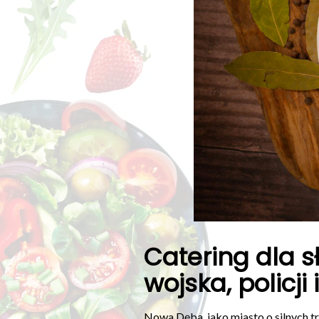
Catering dla 
wojska, policji 
Nowa Dęba, jako miasto o silnych t