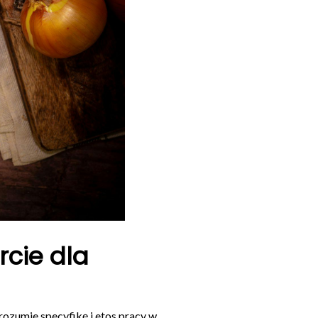
cie dla
rozumie specyfikę i etos pracy w