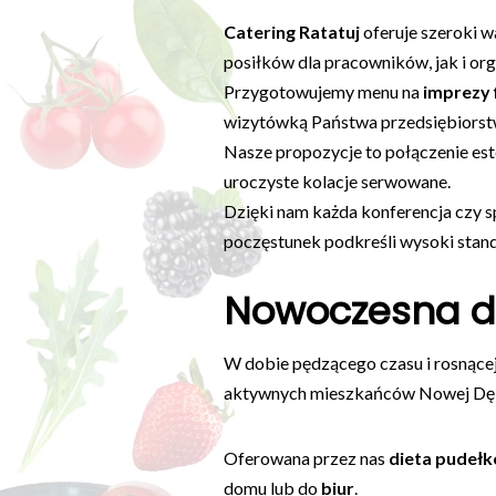
Catering Ratatuj
oferuje szeroki w
posiłków dla pracowników, jak i or
Przygotowujemy menu na
imprezy 
wizytówką Państwa przedsiębiorst
Nasze propozycje to połączenie es
uroczyste kolacje serwowane.
Dzięki nam każda konferencja czy s
poczęstunek podkreśli wysoki stan
Nowoczesna di
W dobie pędzącego czasu i rosnące
aktywnych mieszkańców Nowej Dę
Oferowana przez nas
dieta pudeł
domu lub do
biur
.