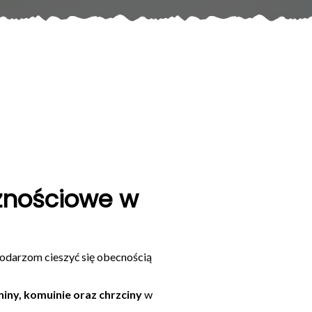
cznościowe w
podarzom cieszyć się obecnością
niny, komuinie oraz chrzciny
w