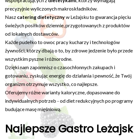
współpracujących z
dietetykami
, którzy wymagają
precyzyjnie wyliczonych makroskładników.
Nasz
catering dietetyczny
w Leżajsku to gwarancja pięciu
świeżych posiłków dziennie, przygotowanych z produktów
od lokalnych dostawców.
Każde pudełko to owoc pracy kucharzy i technologów
żywności, którzy dbają o to, by zdrowe jedzenie było przede
wszystkim pyszne i różnorodne.
Dzięki nam zapomnisz o czasochłonnych zakupach i
gotowaniu, zyskując energię do działania i pewność, że Twój
organizm otrzymuje wszystko, co najlepsze.
Oferujemy różne warianty kaloryczne, dopasowane do
indywidualnych potrzeb - od diet redukcyjnych po programy
budujące masę mięśniową.
Najlepsze Gastro Leżajsk