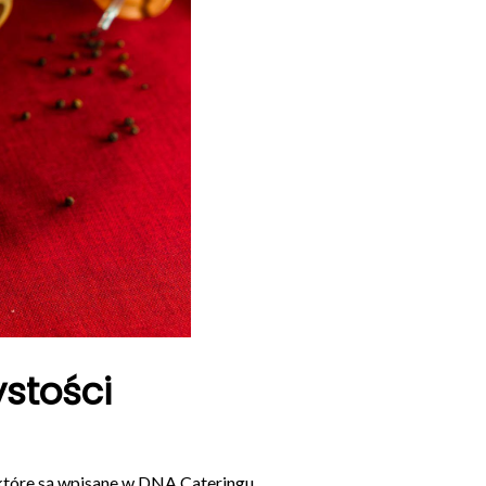
stości
które są wpisane w DNA Cateringu