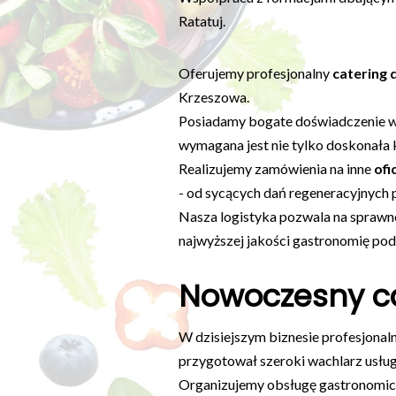
Ratatuj.
Oferujemy profesjonalny
catering
Krzeszowa.
Posiadamy bogate doświadczenie w
wymagana jest nie tylko doskonała k
Realizujemy zamówienia na inne
ofi
- od sycących dań regeneracyjnych 
Nasza logistyka pozwala na sprawne 
najwyższej jakości gastronomię pod
Nowoczesny ca
W dzisiejszym biznesie profesjonal
przygotował szeroki wachlarz usłu
Organizujemy obsługę gastronomic