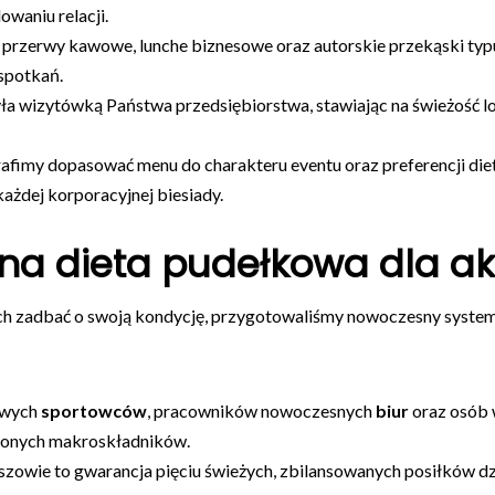
owaniu relacji.
rzerwy kawowe, lunche biznesowe oraz autorskie przekąski typu f
 spotkań.
yła wizytówką Państwa przedsiębiorstwa, stawiając na świeżość l
rafimy dopasować menu do charakteru eventu oraz preferencji di
ażdej korporacyjnej biesiady.
na dieta pudełkowa dla ak
ch zadbać o swoją kondycję, przygotowaliśmy nowoczesny system 
owych
sportowców
, pracowników nowoczesnych
biur
oraz osób 
czonych makroskładników.
zowie to gwarancja pięciu świeżych, zbilansowanych posiłków dz