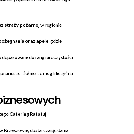
raz straży pożarnej
w regionie
pożegnania oraz apele
, gdzie
 dopasowane do rangi uroczystości
nariusze i żołnierze mogli liczyć na
 biznesowych
atego
Catering Ratatuj
w Krzeszowie, dostarczając dania,