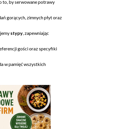
 o to, by serwowane potrawy
ań gorących, zimnych płyt oraz
ujemy
stypy
, zapewniając
ferencji gości oraz specyfiki
ada w pamięć wszystkich