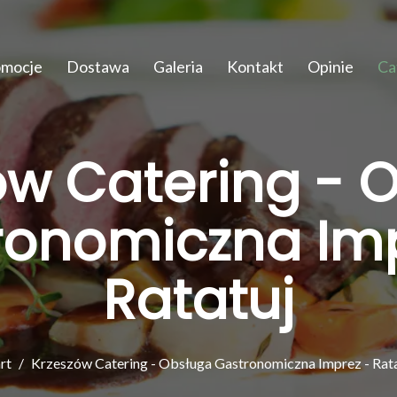
omocje
Dostawa
Galeria
Kontakt
Opinie
Ca
ów Catering - 
ronomiczna Imp
Ratatuj
rt
Krzeszów Catering - Obsługa Gastronomiczna Imprez - Rata