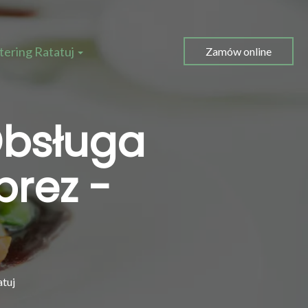
tering Ratatuj
Zamów online
Obsługa
rez -
tuj