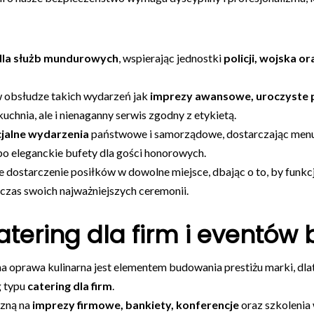
 dla służb mundurowych
, wspierając jednostki
policji, wojska o
 obsłudze takich wydarzeń jak
imprezy awansowe, uroczyste 
uchnia, ale i nienaganny serwis zgodny z etykietą.
cjalne wydarzenia
państwowe i samorządowe, dostarczając menu
po eleganckie bufety dla gości honorowych.
dostarczenie posiłków w dowolne miejsce, dbając o to, by funkcjo
czas swoich najważniejszych ceremonii.
tering dla firm i eventów
na oprawa kulinarna jest elementem budowania prestiżu marki, dl
g typu
catering dla firm
.
zną na
imprezy firmowe, bankiety, konferencje
oraz szkolenia 