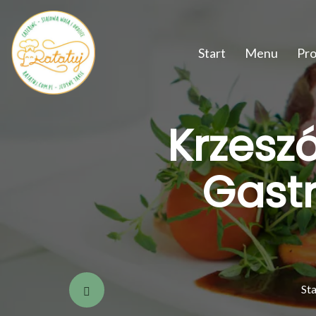
Start
Menu
Pr
Krzesz
Gast
Sta