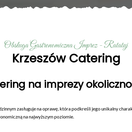
Obsługa Gastronomiczna Imprez - Ratatuj
Krzeszów Catering
ering na imprezy okoliczn
zinnym zasługuje na oprawę, która podkreśli jego unikalny charak
ronomiczną na najwyższym poziomie.