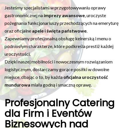
Jesteśmy specjalistami w przygotowywaniu oprawy
gastronomicznej na
imprezy awansowe
, uroczyste
pożegnania funkcjonariuszy przechodzących na emeryturę
oraz oficjalne
apele i święta państwowe
.
Zapewniamy profesjonalną obsługę kelnerską i menu o
podniosłym charakterze, które podkreśla prestiż każdej
uroczystości.
Dzięki naszej mobilności i nowoczesnym rozwiązaniom
logistycznym, dostarczamy gorące posiłki w dowolne
miejsce, dbając o to, by każda
oficjalna uroczystość
mundurowa
miała godną i smaczną oprawę.
Profesjonalny Catering
dla Firm i Eventów
Biznesowych nad