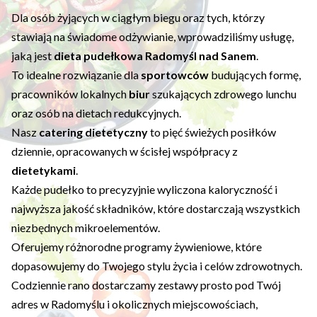
Dla osób żyjących w ciągłym biegu oraz tych, którzy
stawiają na świadome odżywianie, wprowadziliśmy usługę,
jaką jest
dieta pudełkowa Radomyśl nad Sanem
.
To idealne rozwiązanie dla
sportowców
budujących formę,
pracowników lokalnych
biur
szukających zdrowego lunchu
oraz osób na dietach redukcyjnych.
Nasz
catering dietetyczny
to pięć świeżych posiłków
dziennie, opracowanych w ścisłej współpracy z
dietetykami
.
Każde pudełko to precyzyjnie wyliczona kaloryczność i
najwyższa jakość składników, które dostarczają wszystkich
niezbędnych mikroelementów.
Oferujemy różnorodne programy żywieniowe, które
dopasowujemy do Twojego stylu życia i celów zdrowotnych.
Codziennie rano dostarczamy zestawy prosto pod Twój
adres w Radomyślu i okolicznych miejscowościach,