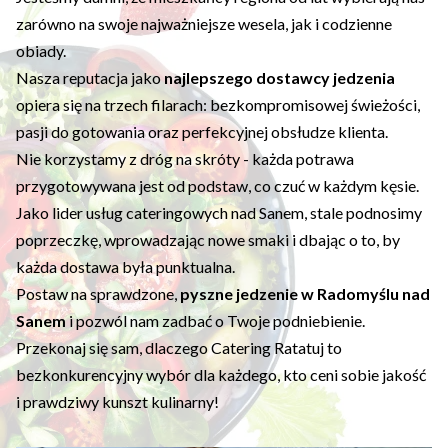
zarówno na swoje najważniejsze wesela, jak i codzienne
obiady.
Nasza reputacja jako
najlepszego dostawcy jedzenia
opiera się na trzech filarach: bezkompromisowej świeżości,
pasji do gotowania oraz perfekcyjnej obsłudze klienta.
Nie korzystamy z dróg na skróty - każda potrawa
przygotowywana jest od podstaw, co czuć w każdym kęsie.
Jako lider usług cateringowych nad Sanem, stale podnosimy
poprzeczkę, wprowadzając nowe smaki i dbając o to, by
każda dostawa była punktualna.
Postaw na sprawdzone,
pyszne jedzenie w Radomyślu nad
Sanem
i pozwól nam zadbać o Twoje podniebienie.
Przekonaj się sam, dlaczego Catering Ratatuj to
bezkonkurencyjny wybór dla każdego, kto ceni sobie jakość
i prawdziwy kunszt kulinarny!