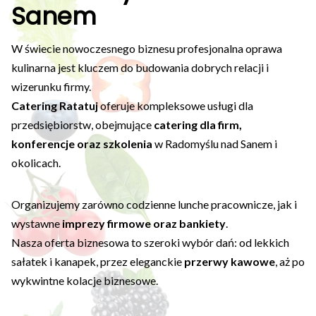
Sanem
W świecie nowoczesnego biznesu profesjonalna oprawa
kulinarna jest kluczem do budowania dobrych relacji i
wizerunku firmy.
Catering Ratatuj
oferuje kompleksowe usługi dla
przedsiębiorstw, obejmujące
catering dla firm,
konferencje oraz szkolenia
w Radomyślu nad Sanem i
okolicach.
Organizujemy zarówno codzienne lunche pracownicze, jak i
wystawne
imprezy firmowe oraz bankiety
.
Nasza oferta biznesowa to szeroki wybór dań: od lekkich
sałatek i kanapek, przez eleganckie
przerwy kawowe
, aż po
wykwintne kolacje biznesowe.