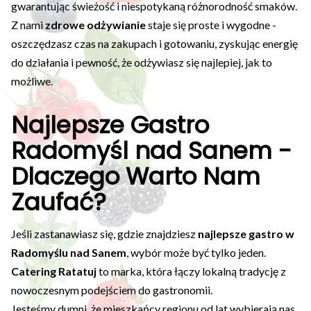
gwarantując świeżość i niespotykaną różnorodność smaków.
Z nami
zdrowe odżywianie
staje się proste i wygodne -
oszczędzasz czas na zakupach i gotowaniu, zyskując energię
do działania i pewność, że odżywiasz się najlepiej, jak to
możliwe.
Najlepsze Gastro
Radomyśl nad Sanem -
Dlaczego Warto Nam
Zaufać?
Jeśli zastanawiasz się, gdzie znajdziesz
najlepsze gastro w
Radomyślu nad Sanem
, wybór może być tylko jeden.
Catering Ratatuj
to marka, która łączy lokalną tradycję z
nowoczesnym podejściem do gastronomii.
Jesteśmy dumni, że mieszkańcy regionu od lat wybierają nas